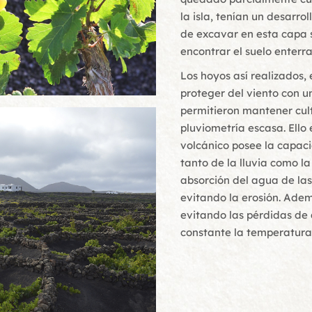
la isla, tenían un desarro
de excavar en esta capa s
encontrar el suelo enterrad
Los hoyos así realizados,
proteger del viento con un
permitieron mantener cul
pluviometría escasa. Ello 
volcánico posee la capac
tanto de la lluvia como 
absorción del agua de las 
evitando la erosión. Ademá
evitando las pérdidas de
constante la temperatura 