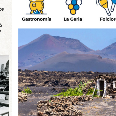
os
ó
o